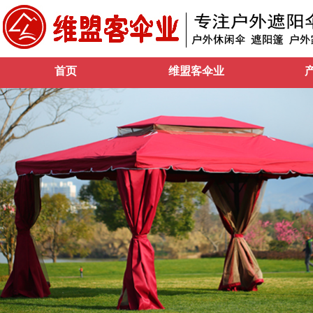
首页
维盟客伞业