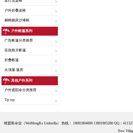
星巴克桌椅
户外折叠桌椅
躺椅躺床沙滩椅
户外帐篷系列
广告帐篷分类推荐
应急救灾帐篷
折叠帐篷
尖顶篷 篷房
其他户外系列
户外遮阳伞分类推荐
Tip top
维盟客伞业（WeiMengKe Umbrella） 热线： 18091804060 13891905280 QQ：41132
New Vill