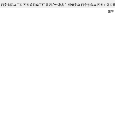
西安太阳伞厂家 西安遮阳伞工厂 陕西户外家具 兰州保安伞 西宁形象伞 西安户外家具批
篷等