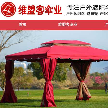
首页
维盟客伞业