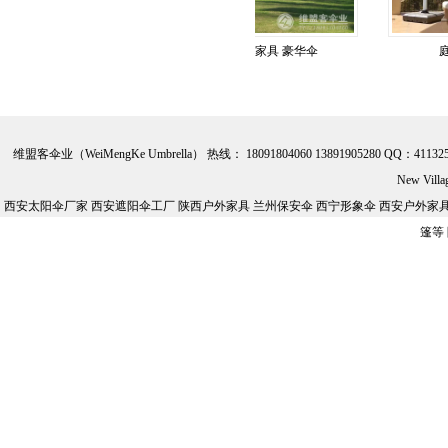
休闲家具 庭院伞
休闲家具 豪华伞
庭院休
维盟客伞业（WeiMengKe Umbrella） 热线： 18091804060 13891905280 QQ：41132
New Vill
西安太阳伞厂家 西安遮阳伞工厂 陕西户外家具 兰州保安伞 西宁形象伞 西安户外家具批
篷等