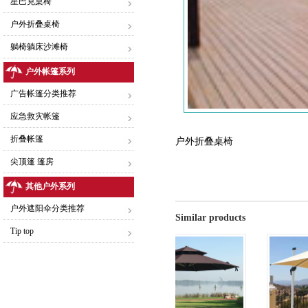
星巴克桌椅
户外折叠桌椅
躺椅躺床沙滩椅
户外帐篷系列
广告帐篷分类推荐
应急救灾帐篷
折叠帐篷
户外折叠桌椅
尖顶篷 篷房
其他户外系列
户外遮阳伞分类推荐
Similar products
Tip top