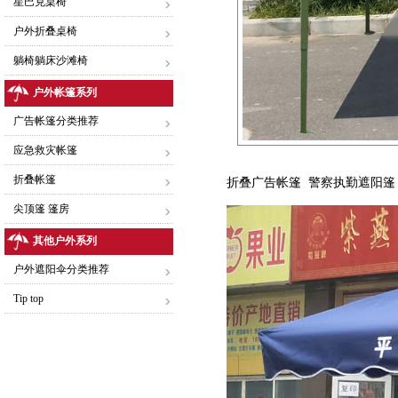
星巴克桌椅
户外折叠桌椅
躺椅躺床沙滩椅
户外帐篷系列
广告帐篷分类推荐
应急救灾帐篷
折叠帐篷
折叠广告帐篷 警察执勤遮阳
尖顶篷 篷房
其他户外系列
户外遮阳伞分类推荐
Tip top