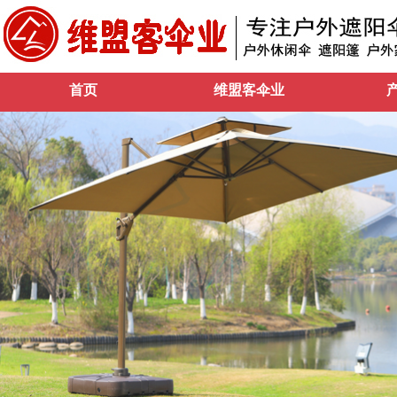
首页
维盟客伞业