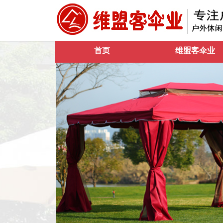
首页
维盟客伞业